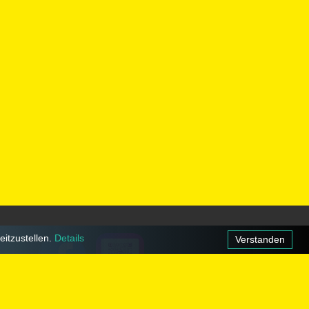
©
itzustellen.
Details
Verstanden
2026
Alle
Rechte
vorbehalten